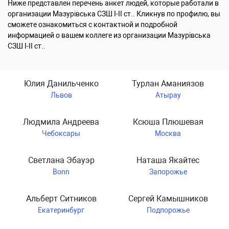
Ниже представлен перечень анкет людей, которые работали в
организации Мазурівська СЗШ І-ІІ ст.. Кликнув по профилю, вы
сможете ознакомиться с контактной и подробной
информацией о вашем коллеге из организации Мазурівська
СЗШ І-ІІ ст..
Юлия Данильченко
Турлан Аманиязов
Львов
Атырау
Людмила Андреева
Ксюша Плюшевая
Чебоксары
Москва
Светлана Эбауэр
Наташа Якайтес
Bonn
Запорожье
Альберт Ситников
Сергей Камышников
Екатеринбург
Подпорожье