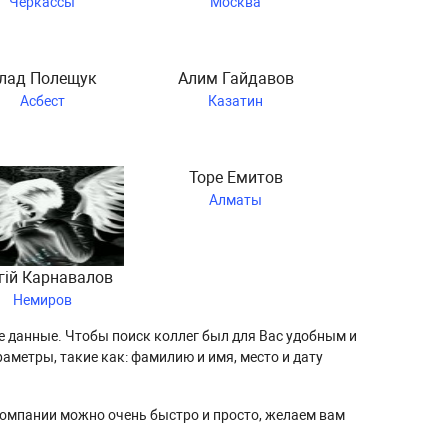
Черкассы
Москва
лад Полещук
Алим Гайдавов
Асбест
Казатин
Торе Емитов
Алматы
гій Карнавалов
Немиров
е данные. Чтобы поиск коллег был для Вас удобным и
аметры, такие как: фамилию и имя, место и дату
компании можно очень быстро и просто, желаем вам