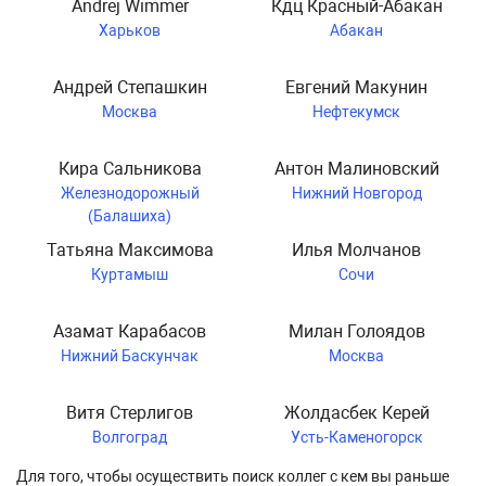
Andrej Wimmer
Кдц Красный-Абакан
Харьков
Абакан
Андрей Степашкин
Евгений Макунин
Москва
Нефтекумск
Кира Сальникова
Антон Малиновский
Железнодорожный
Нижний Новгород
(Балашиха)
Татьяна Максимова
Илья Молчанов
Куртамыш
Сочи
Азамат Карабасов
Милан Голоядов
Нижний Баскунчак
Москва
Витя Стерлигов
Жолдасбек Керей
Волгоград
Усть-Каменогорск
Для того, чтобы осуществить поиск коллег с кем вы раньше