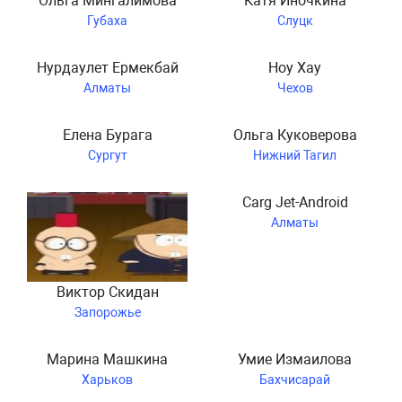
Ольга Мингалимова
Катя Иночкина
Губаха
Слуцк
Нурдаулет Ермекбай
Ноу Хау
Алматы
Чехов
Елена Бурага
Ольга Куковерова
Сургут
Нижний Тагил
Carg Jet-Android
Алматы
Виктор Скидан
Запорожье
Марина Машкина
Умие Измаилова
Харьков
Бахчисарай