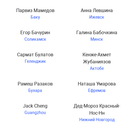
Парвиз Мамедов
Анна Левшина
Баку
Ижевск
Егор Бачурин
Галина Бабочкина
Соликамск
Минск
Сармат Булатов
Кенже-Ахмет
Геленджик
Жубаниязов
Актобе
Рамеш Разаков
Наташа Умарова
Бухара
Ефремов
Jack Cheng
Дед-Мороз Красный-
Guangzhou
Нос-Нн
Нижний Новгород