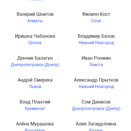
Валерий Шнитов
Филипп Кост
Алматы
Сочи
Иришка Чабанова
Владимир Базов
Шпола
Нижний Новгород
Денчик Балагун
Иван Ронжин
Днепропетровск (Днепр)
Элиста
Андрій Смерека
Александр Прытков
Львов
Нижний Новгород
Влад Плахтий
Сэм Денисов
Кременчуг
Днепропетровск (Днепр)
Алёна Мурашова
Алия Загидуллина
Ярославль
Казань