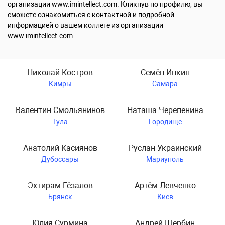
организации www.imintellect.com. Кликнув по профилю, вы
сможете ознакомиться с контактной и подробной
информацией о вашем коллеге из организации
www.imintellect.com.
Николай Костров
Семён Инкин
Кимры
Самара
Валентин Смольянинов
Наташа Черепенина
Тула
Городище
Анатолий Касиянов
Руслан Украинский
Дубоссары
Мариуполь
Эхтирам Гёзалов
Артём Левченко
Брянск
Киев
Юлия Сурмина
Андрей Щербин