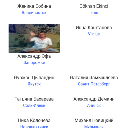
Женика Собина
Gökhan Ekinci
Владивосток
İzmir
Инна Каштанова
Vilnius
Александр Эфа
Запорожье
Нуржан Цыпандин
Наталия Замышляева
Якутск
Санкт-Петербург
Татьяна Бахарева
Александр Демкин
Соль-Илецк
Ачинск
Ника Колочева
Михаил Новицкий
Новошахтинск
Мурманск