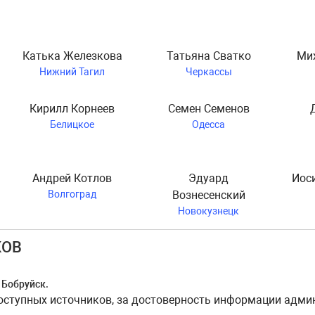
Катька Железкова
Татьяна Сватко
Ми
Нижний Тагил
Черкассы
Кирилл Корнеев
Семен Семенов
Белицкое
Одесса
Андрей Котлов
Эдуард
Иос
Волгоград
Вознесенский
Новокузнецк
КОВ
е Бобруйск.
тупных источников, за достоверность информации админи