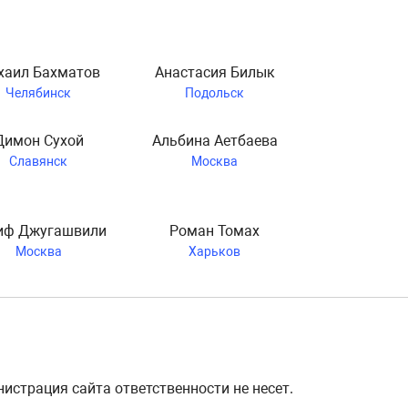
хаил Бахматов
Анастасия Билык
Челябинск
Подольск
Димон Сухой
Альбина Аетбаева
Славянск
Москва
иф Джугашвили
Роман Томах
Москва
Харьков
страция сайта ответственности не несет.