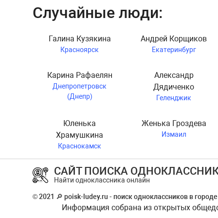
Случайные люди:
Галина Кузякина
Андрей Корщиков
Красноярск
Екатеринбург
Карина Рафаелян
Александр
Днепропетровск
Дядиченко
(Днепр)
Геленджик
Юленька
Женька Гроздева
Храмушкина
Измаил
Краснокамск
САЙТ ПОИСКА ОДНОКЛАССНИ
Найти одноклассника онлайн
© 2021 🔎 poisk-ludey.ru - поиск одноклассников в город
Информация собрана из открытых общедос