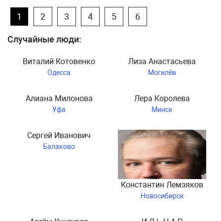
1
2
3
4
5
6
Случайные люди:
Виталий Котовенко
Лиза Анастасьева
Одесса
Могилёв
Алиана Милонова
Лера Королева
Уфа
Минск
Сергей Иванович
Балаково
Константин Лемзяков
Новосибирск