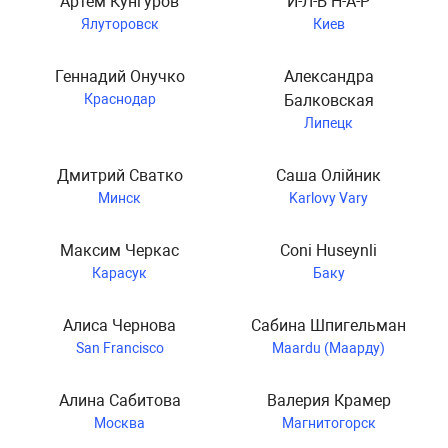
Артём Кунгуров
И-Л-Ь Н-А-Р
Ялуторовск
Киев
Геннадий Онучко
Александра
Краснодар
Балковская
Липецк
Дмитрий Сватко
Саша Олійник
Минск
Karlovy Vary
Максим Черкас
Coni Huseynli
Карасук
Баку
Алиса Чернова
Сабина Шпигельман
San Francisco
Maardu (Маарду)
Алина Сабитова
Валерия Крамер
Москва
Магнитогорск