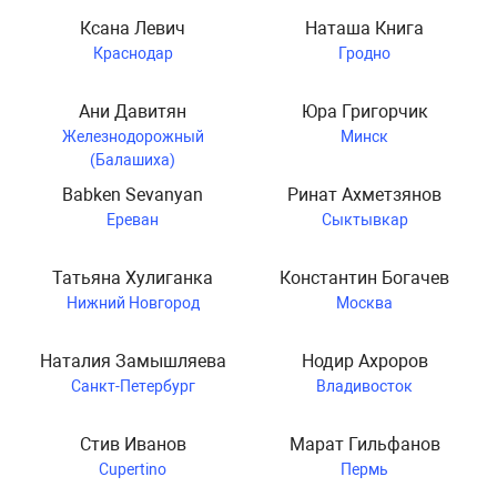
Ксана Левич
Наташа Книга
Краснодар
Гродно
Ани Давитян
Юра Григорчик
Железнодорожный
Минск
(Балашиха)
Babken Sevanyan
Ринат Ахметзянов
Ереван
Сыктывкар
Татьяна Хулиганка
Константин Богачев
Нижний Новгород
Москва
Наталия Замышляева
Нодир Ахроров
Санкт-Петербург
Владивосток
Стив Иванов
Марат Гильфанов
Cupertino
Пермь