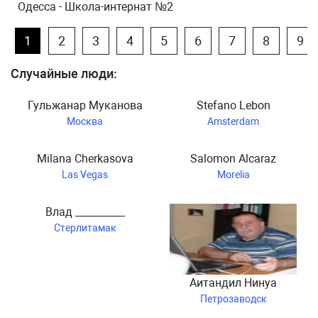
Одесса - Школа-интернат №2
1
2
3
4
5
6
7
8
9
Случайные люди:
Гульжанар Муканова
Stefano Lebon
Москва
Amsterdam
Milana Cherkasova
Salomon Alcaraz
Las Vegas
Morelia
Влад __________
Стерлитамак
Аитандил Нинуа
Петрозаводск