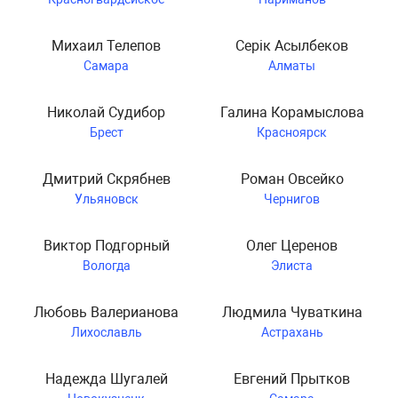
Михаил Телепов
Серiк Асылбеков
Самара
Алматы
Николай Судибор
Галина Корамыслова
Брест
Красноярск
Дмитрий Скрябнев
Роман Овсейко
Ульяновск
Чернигов
Виктор Подгорный
Олег Церенов
Вологда
Элиста
Любовь Валерианова
Людмила Чуваткина
Лихославль
Астрахань
Надежда Шугалей
Евгений Прытков