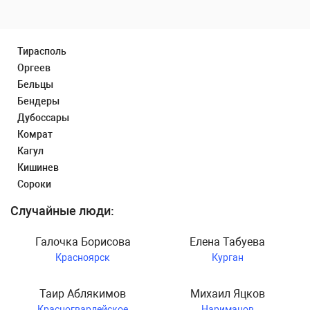
Тирасполь
Оргеев
Бельцы
Бендеры
Дубоссары
Комрат
Кагул
Кишинев
Сороки
Случайные люди:
Галочка Борисова
Елена Табуева
Красноярск
Курган
Таир Аблякимов
Михаил Яцков
Красногвардейское
Нариманов