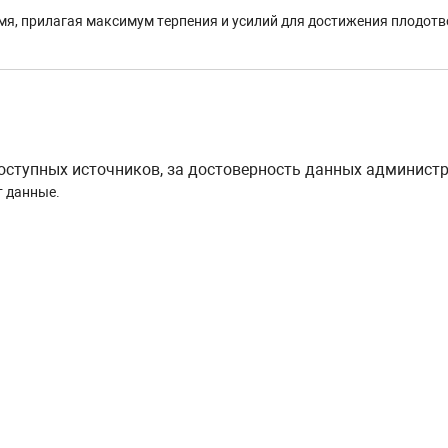
мя, прилагая максимум терпения и усилий для достижения плодотво
тупных источников, за достоверность данных администра
т данные.