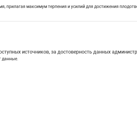
мя, прилагая максимум терпения и усилий для достижения плодотво
тупных источников, за достоверность данных администра
т данные.