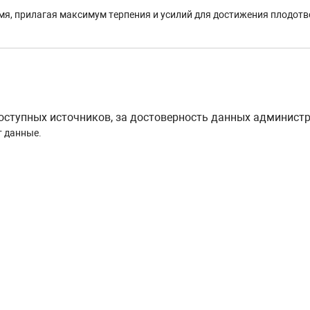
мя, прилагая максимум терпения и усилий для достижения плодотво
тупных источников, за достоверность данных администра
т данные.