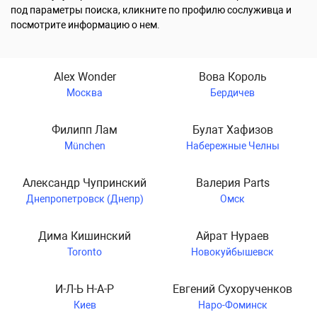
под параметры поиска, кликните по профилю сослуживца и
посмотрите информацию о нем.
Alex Wonder
Вова Король
Москва
Бердичев
Филипп Лам
Булат Хафизов
München
Набережные Челны
Александр Чупринский
Валерия Parts
Днепропетровск (Днепр)
Омск
Дима Кишинский
Айрат Нураев
Toronto
Новокуйбышевск
И-Л-Ь Н-А-Р
Евгений Сухорученков
Киев
Наро-Фоминск