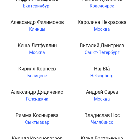
Екатеринбург
Красноярск
Александр Филимонов
Каролина Некрасова
Клинцы
Москва
Кеша Летфуллин
Виталий Дмитриев
Москва
Санкт-Петербург
Кирилл Корнеев
Haj Blå
Белицкое
Helsingborg
Александр Дядиченко
Андрей Сарев
Геленджик
Москва
Римма Коснырева
Владислав Нос
Сыктывкар
Челябинск
Кирилл Красноглазов
Юлия Бастрыкина