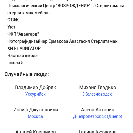
Психологический Центр "ВОЗРОЖДЕНИЕ" г. Стерлитамака
стерлитамак мебель
СТФК
Уют
ФКП "Авангард"
Фотограф-дизайнер Ермакова Анастасия Стерлитамак
ХИТ-НАВИГАТОР
Частная школа
школа 5
Случайные люди:
Владимир Добряк
Михаил Гладько
Уссурийск
Железноводск
Иосиф Джугашвили
Алёна Антоник
Москва
Днепропетровск (Днепр)
Андрей Корщиков
Галина Кузякина