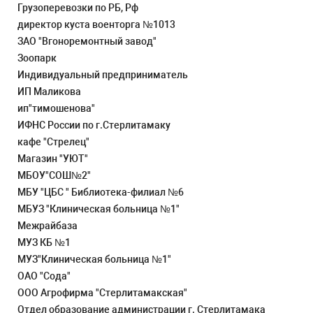
Грузоперевозки по РБ, Рф
директор куста военторга №1013
ЗАО "Вгоноремонтный завод"
Зоопарк
Индивидуальный предприниматель
ИП Маликова
ип"тимошенова"
ИФНС России по г.Стерлитамаку
кафе "Стрелец"
Магазин "УЮТ"
МБОУ"СОШ№2"
МБУ "ЦБС " Библиотека-филиал №6
МБУЗ "Клиническая больница №1"
Межрайбаза
МУЗ КБ №1
МУЗ"Клиническая больница №1"
ОАО "Сода"
ООО Агрофирма "Стерлитамакская"
Отдел образование администрации г. Стерлитамака