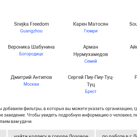
Snejka Freedom
Карен Матосян
Sou
Guangzhou
Гюмри
Вероника Шабунина
Арман
Ай
Богородицк
Нурмухамедов
Семей
Дмитрий Антипов
Сергей Пиу-Пиу-Туц-
Москва
Туц
Брест
ы добавили фильтры, в которых вы можете указать организацию, г
ное заведение. Чтобы увидеть подробную информацию о человеке, п
лаем вам удачи.
найти коллегу в городе Лозовое
по работе в г.