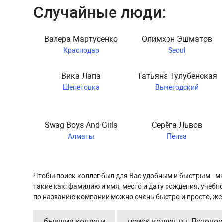
Случайные люди:
Валера Мартусенко
Олимхон Эшматов
Краснодар
Seoul
Вика Лапа
Татьяна Тулубенская
Шепетовка
Вычегодский
Swag Boys-And-Girls
Серёга Львов
Алматы
Пенза
Чтобы поиск коллег был для Вас удобным и быстрым - м
такие как: фамилию и имя, место и дату рождения, учеб
по названию компании можно очень быстро и просто, же
бывшие коллеги
поиск коллег в г.Лозовое