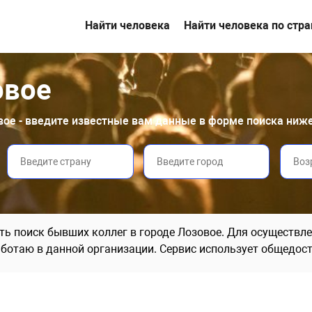
Найти человека
Найти человека по стр
овое
овое - введите известные вам данные в форме поиска ниже
ь поиск бывших коллег в городе Лозовое. Для осуществле
аботаю в данной организации. Сервис использует общедост