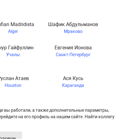
fian Madridista
Шафик Абдульманов
Alger
Мраково
нур Гайфуллин
Евгения Ионова
Учалы
Санкт-Петербург
Руслан Атаев
Ася Кусь
Houston
Караганда
де вы работали, а также дополнительные параметры,
ерейдите на его профиль на нашем сайте. Найти коллегу
Лозовое