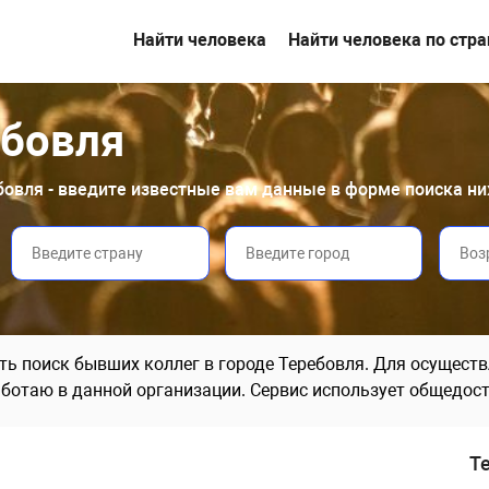
Найти человека
Найти человека по стр
ебовля
ебовля - введите известные вам данные в форме поиска ни
ь поиск бывших коллег в городе Теребовля. Для осуществ
аботаю в данной организации. Сервис использует общедост
Т