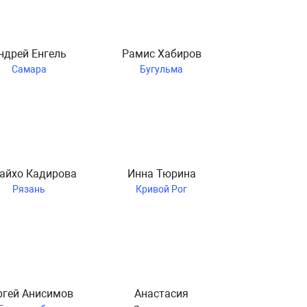
ндрей Енгель
Рамис Хабиров
Самара
Бугульма
айхо Кадирова
Инна Тюрина
Рязань
Кривой Рог
ргей Анисимов
Анастасия