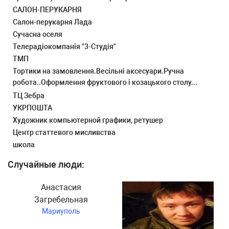
САЛОН-ПЕРУКАРНЯ
Салон-перукарня Лада
Сучасна оселя
Телерадіокомпанія "3-Студія"
ТМП
Тортики на замовлення.Весільні аксесуари.Ручна
робота..Оформлення фруктового і козацького столу...
ТЦ Зебра
УКРПОШТА
Художник компьютерной графики, ретушер
Центр статтевого мисливства
школа
Случайные люди:
Анастасия
Загребельная
Мариуполь