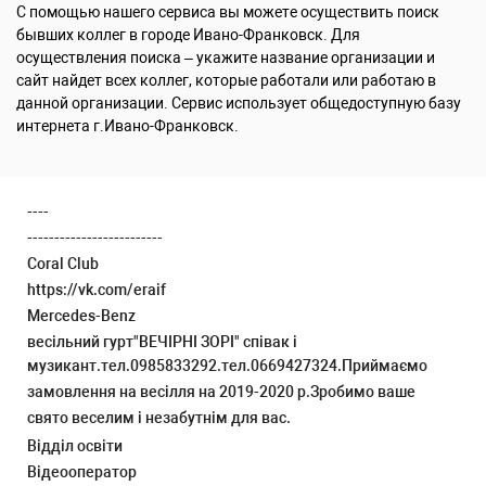
С помощью нашего сервиса вы можете осуществить поиск
бывших коллег в городе Ивано-Франковск. Для
осуществления поиска – укажите название организации и
сайт найдет всех коллег, которые работали или работаю в
данной организации. Сервис использует общедоступную базу
интернета г.Ивано-Франковск.
----
-------------------------
Coral Club
https://vk.com/eraif
Mercedes-Benz
весільний гурт"ВЕЧІРНІ ЗОРІ" співак і
музикант.тел.0985833292.тел.0669427324.Приймаємо
замовлення на весілля на 2019-2020 р.Зробимо ваше
свято веселим і незабутнім для вас.
Відділ освіти
Відеооператор