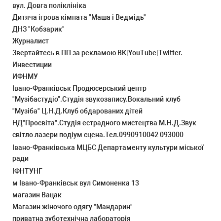
вул. Довга поліклініка
Дитяча ігрова кімната "Маша і Ведмідь"
ДНЗ "Кобзарик"
Журналист
Звертайтесь в ПП за рекламою ВК|YouTube|Twitter.
Инвестиции
ИФНМУ
Івано-Франківськ Продюсерський центр
"Музібастудіо".Студія звукозапису.Вокальний клуб
"Музіба" Ц.Н.Д.Клуб обдарованих дітей
НД"Просвіта".Студія естрадного мистецтва М.Н.Д.Звук
світло лазери подіум сцена.Тел.0990910042 093000
Івано-Франківська МЦБС Департаменту культури міської
ради
ІФНТУНГ
м Івано-Франківськ вул Симоненка 13
магазин Вацак
Магазин жіночого одягу "Мандарин"
приватна зуботехнічна лабораторія