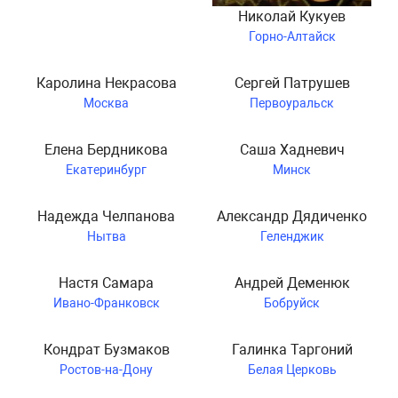
Николай Кукуев
Горно-Алтайск
Каролина Некрасова
Сергей Патрушев
Москва
Первоуральск
Елена Бердникова
Саша Хадневич
Екатеринбург
Минск
Надежда Челпанова
Александр Дядиченко
Нытва
Геленджик
Настя Самара
Андрей Деменюк
Ивано-Франковск
Бобруйск
Кондрат Бузмаков
Галинка Таргоний
Ростов-на-Дону
Белая Церковь