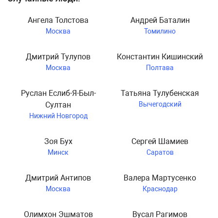
Ангела Толстова
Андрей Баталин
Москва
Томилино
Дмитрий Тулупов
Константин Кишинский
Москва
Полтава
Руслан Еслиб-Я-Был-
Татьяна Тулубенская
Султан
Вычегодский
Нижний Новгород
Зоя Бух
Сергей Шамиев
Минск
Саратов
Дмитрий Антипов
Валера Мартусенко
Москва
Краснодар
Олимхон Эшматов
Вусал Рагимов