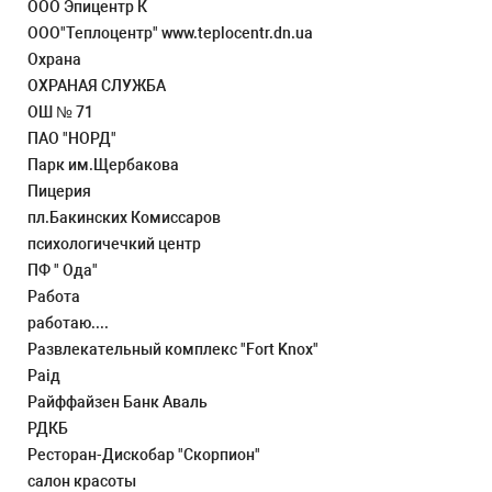
ООО Эпицентр К
ООО"Теплоцентр" www.teplocentr.dn.ua
Охрана
ОХРАНАЯ СЛУЖБА
ОШ № 71
ПАО "НОРД"
Парк им.Щербакова
Пицерия
пл.Бакинских Комиссаров
психологичечкий центр
ПФ " Ода"
Работа
работаю....
Развлекательный комплекс "Fort Knox"
Раід
Райффайзен Банк Аваль
РДКБ
Ресторан-Дискобар "Скорпион"
салон красоты