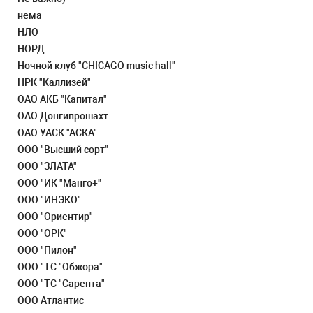
нема
НЛО
НОРД
Ночной клуб "CHICAGO music hall"
НРК "Каллизей"
ОАО АКБ "Капитал"
ОАО Донгипрошахт
ОАО УАСК "АСКА"
ООО "Высший сорт"
ООО "ЗЛАТА"
ООО "ИК "Манго+"
ООО "ИНЭКО"
ООО "Ориентир"
ООО "ОРК"
ООО "Пилон"
ООО "ТС "Обжора"
ООО "ТС "Сарепта"
ООО Атлантис