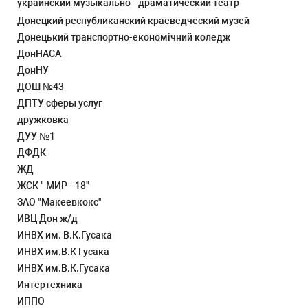
украинский музыкально - драматический театр
Донецкий республиканский краеведческий музей
Донецький транспортно-економічний коледж
ДонНАСА
ДонНУ
ДОШ №43
ДПТУ сферы услуг
дружковка
ДУУ №1
ДФДК
ЖД
ЖСК " МИР - 18"
ЗАО "Макеевкокс"
ИВЦ Дон ж/д
ИНВХ им. В.К.Гусака
ИНВХ им.В.К Гусака
ИНВХ им.В.К.Гусака
Интертехника
ИППО