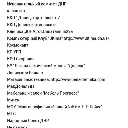
Исполнительный комитет ДНР
казантип
ККП " Донецкгортеплосеть"
ККП Донецкгортеплосеть
Клиника ,,ЮНА' ,Ул.Овнатаняна29а
Компьютерный Клуб "Ultima" http://www.ultima.dn.ua/
Космонавт
КП УГП
КРЦ Скорпион
КУ "Легкоатлетический манеж "Донецк"
Ленинское Районо
Магазин Безотехника, http://www.benzotehnika.com
МакДональдз
Мебельный салон "Мебель Прогресс"
Митек
МОУ "Многопрофильный лицей №5 им.Н.П.Бойко"
МТС
Народный Совет ДНР
Не важно)