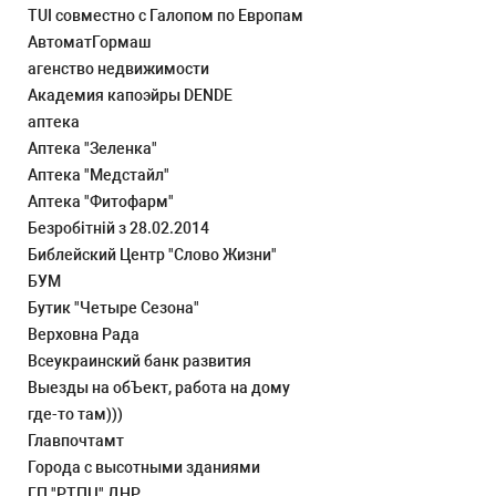
TUI совместно с Галопом по Европам
АвтоматГормаш
агенство недвижимости
Академия капоэйры DENDE
аптека
Аптека "Зеленка"
Аптека "Медстайл"
Аптека "Фитофарм"
Безробітній з 28.02.2014
Библейский Центр "Слово Жизни"
БУМ
Бутик "Четыре Сезона"
Верховна Рада
Всеукраинский банк развития
Выезды на обЪект, работа на дому
где-то там)))
Главпочтамт
Города с высотными зданиями
ГП "РТПЦ" ДНР