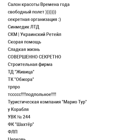
Салон красоты Времена года
свободный полет )))))))
секретная организация :)
Синмедик ЛТД
СКМ | Украинский Ретейл
Скорая помощь
Сладкая жизнь
СОВЕРШЕННО СЕКРЕТНО
Строительная фирма
ТД "Живица"
ТК "Обжора"
трпро
тссссс!!!!подпольное!!!!
Туристическая компания "Марио Тур"
у Корабля
УВК № 244
ФК "Шахтёр"
ФЛП
Церковь