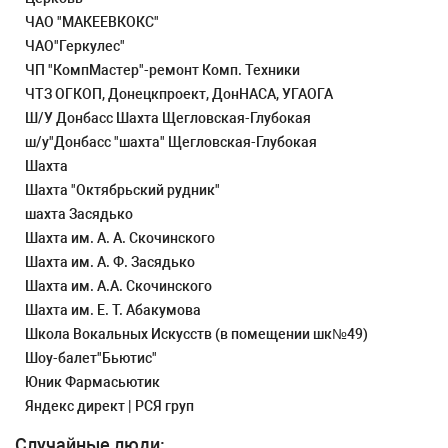
ЧАО "МАКЕЕВКОКС"
ЧАО"Геркулес"
ЧП "КомпМастер"-ремонт Комп. Техники
ЧТЗ ОГКОП, Донецкпроект, ДонНАСА, УГАОГА
Ш/У Донбасс Шахта Щегловская-Глубокая
ш/у"Донбасс "шахта" Щегловская-Глубокая
Шахта
Шахта "Октябрьский рудник"
шахта Засядько
Шахта им. А. А. Скочинского
Шахта им. А. Ф. Засядько
Шахта им. А.А. Скочинского
Шахта им. Е. Т. Абакумова
Школа Вокальных Искусств (в помещении шк№49)
Шоу-балет"Бьютис"
Юник Фармасьютик
Яндекс директ | РСЯ груп
Случайные люди: