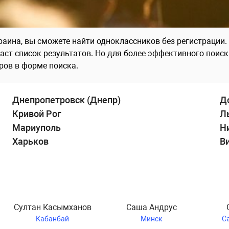
ина, вы сможете найти одноклассников без регистрации. 
аст список результатов. Но для более эффективного поис
ров в форме поиска.
Днепропетровск (Днепр)
Д
Кривой Рог
Л
Мариуполь
Н
Харьков
В
Султан Касымханов
Саша Андрус
Кабанбай
Минск
С