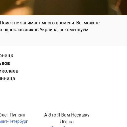
Поиск не занимает много времени. Вы можете
ка одноклассников Украина, рекомендуем
онецк
ьвов
иколаев
инница
Олег Пупкин
А-Это-Я-Вам-Нескажу
анкт-Петербург
Лёфка