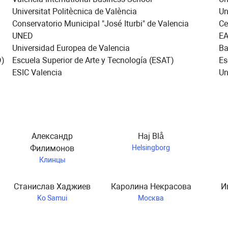
Universitat Politècnica de València
Un
Conservatorio Municipal "José Iturbi" de Valencia
Ce
UNED
E
Universidad Europea de Valencia
Ba
D)
Escuela Superior de Arte y Tecnología (ESAT)
Es
ESIC Valencia
Un
Александр
Haj Blå
Филимонов
Helsingborg
Клинцы
Станислав Хаджиев
Каролина Некрасова
И
Ko Samui
Москва