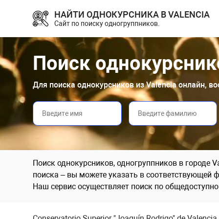
НАЙТИ ОДНОКУРСНИКА В VALENCIA
Сайт по поиску одногруппников.
Поиск однокурснико
Для поиска однокурсников из Valencia онлайн, в
Поиск однокурсников, одногруппников в городе V
поиска – вы можете указать в соответствующей фо
Наш сервис осуществляет поиск по общедоступно
Conservatorio Superior "Joaquín Rodrigo" de Valencia