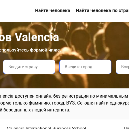
Найти человека
Найти человека по стр
в Valencia
оспользуйтесь формой ниже.
alencia доступен онлайн, без регистрации по минимальны
рме только фамилию, город, ВУЗ. Сегодня найти однокурсн
й базе данных людей интернета.
Valencia International Business School
Un