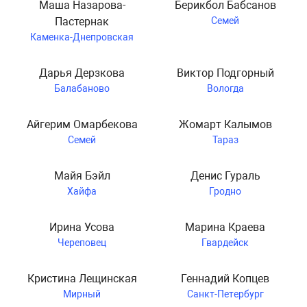
Маша Назарова-
Берикбол Бабсанов
Пастернак
Семей
Каменка-Днепровская
Дарья Дерзкова
Виктор Подгорный
Балабаново
Вологда
Айгерим Омарбекова
Жомарт Калымов
Семей
Тараз
Майя Бэйл
Денис Гураль
Хайфа
Гродно
Ирина Усова
Марина Краева
Череповец
Гвардейск
Кристина Лещинская
Геннадий Копцев
Мирный
Санкт-Петербург