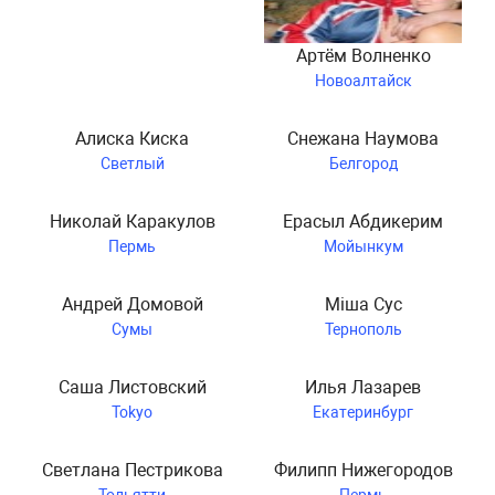
Артём Волненко
Новоалтайск
Алиска Киска
Снежана Наумова
Светлый
Белгород
Николай Каракулов
Ерасыл Абдикерим
Пермь
Мойынкум
Андрей Домовой
Міша Сус
Сумы
Тернополь
Саша Листовский
Илья Лазарев
Tokyo
Екатеринбург
Светлана Пестрикова
Филипп Нижегородов