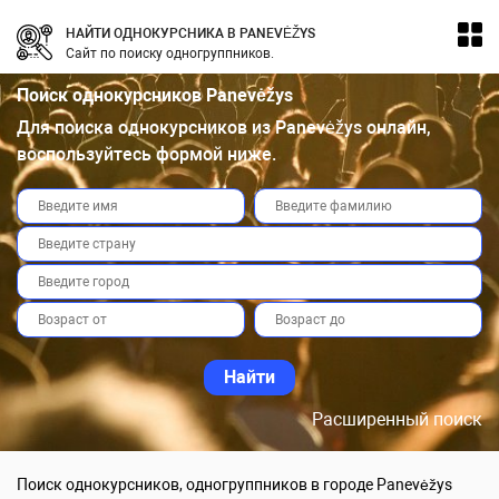
НАЙТИ ОДНОКУРСНИКА В PANEVĖŽYS
Сайт по поиску одногруппников.
Поиск однокурсников Panevėžys
Для поиска однокурсников из Panevėžys онлайн,
воспользуйтесь формой ниже.
Расширенный поиск
Поиск однокурсников, одногруппников в городе Panevėžys