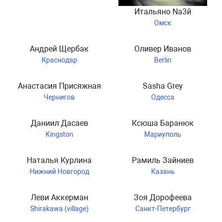
Итальяно Na3й
Омск
Андрей Щербак
Оливер Иванов
Краснодар
Berlin
Анастасия Присяжная
Sasha Grey
Чернигов
Одесса
Даниил Дасаев
Ксюша Баранюк
Kingston
Мариуполь
Наталья Курлина
Рамиль Зайниев
Нижний Новгород
Казань
Леви Аккерман
Зоя Дорофеева
Shirakawa (village)
Санкт-Петербург