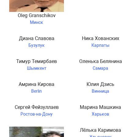
Oleg Granschikov
Минск
Диана Славова
Ника Хованских
Бузулук
Карпаты
Тимур Темирбаев
Оленька Белянина
Шымкент
Самара
Амрина Кирова
Юлия Дзись
Berlin
Винница
Сергей Фейзуллаев
Марина Машкина
Ростов-на-Дону
Харьков
Лёлька Каримова