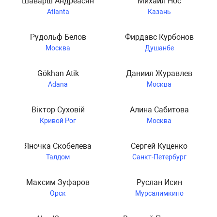
Шаварш Андреасян
Михаил Нос
Atlanta
Казань
Рудольф Белов
Фирдавс Курбонов
Москва
Душанбе
Gökhan Atik
Даниил Журавлев
Adana
Москва
Віктор Суховій
Алина Сабитова
Кривой Рог
Москва
Яночка Скобелева
Сергей Куценко
Талдом
Санкт-Петербург
Максим Зуфаров
Руслан Исин
Орск
Мурсалимкино