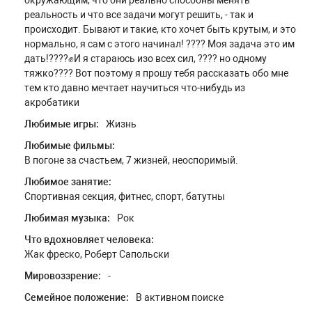
окружающим, что они реально способны менять
реальность и что все задачи могут решить, - так и
происходит. Бывают и такие, кто хочет быть крутым, и это
нормально, я сам с этого начинал! ???? Моя задача это им
дать!????✊И я стараюсь изо всех сил, ???? но одному
тяжко???? Вот поэтому я прошу тебя рассказать обо мне
тем кто давно мечтает научиться что-нибудь из
акробатики
Любимые игры:
Жизнь
Любимые фильмы:
В погоне за счастьем, 7 жизней, неоспоримый.
Любимое занятие:
Спортивная секция, фитнес, спорт, батутны
Любимая музыка:
Рок
Что вдохновляет человека:
Жак фреско, Роберт Сапольски
Мировоззрение:
-
Семейное положение:
В активном поиске