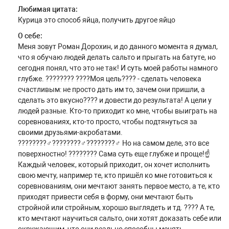
Любимая цитата:
Курица это способ яйца, получить другое яйцо
О себе:
Меня зовут Роман Дорохин, и до данного момента я думал,
что я обучаю людей делать сальто и прыгать на батуте, но
сегодня понял, что это не так! И суть моей работы намного
глубже. ???????? ????Моя цель???? - сделать человека
счастливым: не просто дать им то, зачем они пришли, а
сделать это вкусно???? и довести до результата! А цели у
людей разные. Кто-то приходит ко мне, чтобы выиграть на
соревнованиях, кто-то просто, чтобы подтянуться за
своими друзьями-акробатами.
????????‍♂️????????‍♂️????????‍♂️ Но на самом деле, это все
поверхностно! ???????? Сама суть еще глубже и проще!☝
Каждый человек, который приходит, он хочет исполнить
свою мечту, например те, кто пришёл ко мне готовиться к
соревнованиям, они мечтают занять первое место, а те, кто
приходят привести себя в форму, они мечтают быть
стройной или стройным, хорошо выглядеть и тд. ???? А те,
кто мечтают научиться сальто, они хотят доказать себе или