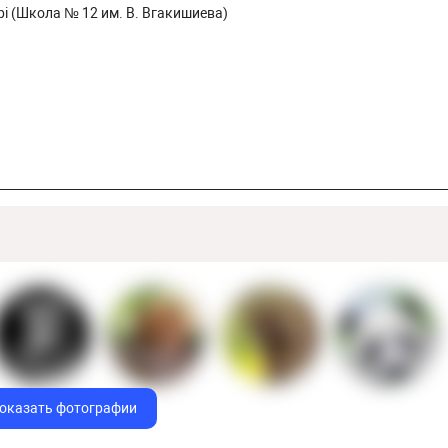
təbi (Школа № 12 им. В. Вгакишиева)
оказать фотографии