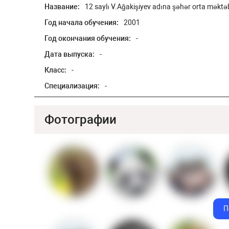
Название:
12 saylı V.Ağakişiyev adına şəhər orta mək
Год начала обучения:
2001
Год окончания обучения:
-
Дата выпуска:
-
Класс:
-
Специализация:
-
Фотографии
П